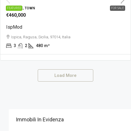
PRESTIGE, TOWN
FEATURED
FOR SALE
€460,000
IspMod
Ispica, Ragusa, Sicilia, 97014, Italia
3
2
480
m²
Load More
Immobili In Evidenza
€295,000