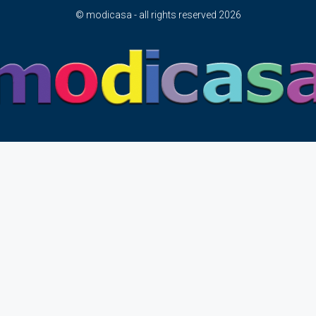
© modicasa - all rights reserved 2026