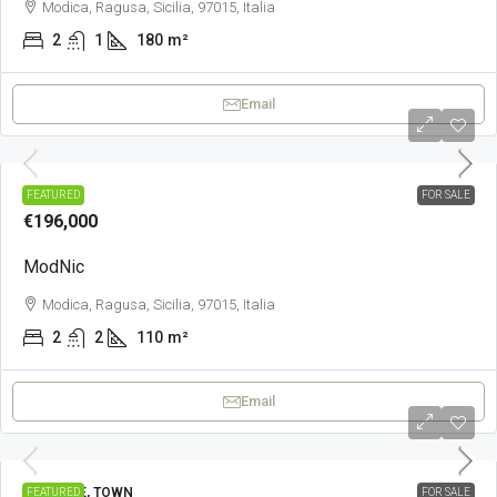
Modica, Ragusa, Sicilia, 97015, Italia
2
1
180
m²
Email
TOWN
FEATURED
FOR SALE
€196,000
ModNic
Modica, Ragusa, Sicilia, 97015, Italia
2
2
110
m²
Email
PRESTIGE, TOWN
FEATURED
FOR SALE