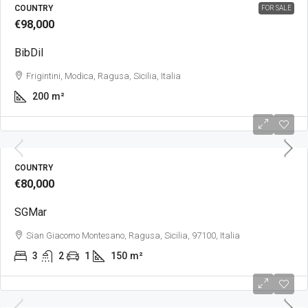
COUNTRY
FOR SALE
€98,000
BibDil
Frigintini, Modica, Ragusa, Sicilia, Italia
200
m²
COUNTRY
€80,000
SGMar
Sian Giacomo Montesano, Ragusa, Sicilia, 97100, Italia
3
2
1
150
m²