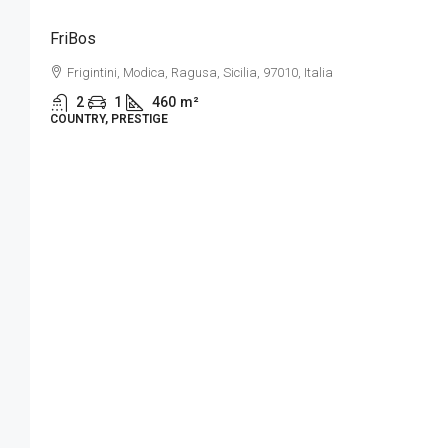
FriBos
Frigintini, Modica, Ragusa, Sicilia, 97010, Italia
2
1
460
m²
COUNTRY, PRESTIGE