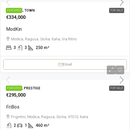
PRESTIGE, TOWN
FEATURED
FOR SALE
€334,000
ModKin
Modica, Ragusa, Sicilia, Italia, Via Ritiro
3
3
250
m²
Email
COUNTRY, PRESTIGE
FEATURED
FOR SALE
€295,000
FriBos
Frigintini, Modica, Ragusa, Sicilia, 97010, Italia
2
1
460
m²