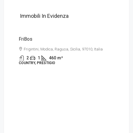
Immobili In Evidenza
€295,000
FriBos
Frigintini, Modica, Ragusa, Sicilia, 97010, Italia
2
1
460
m²
COUNTRY, PRESTIGIO
€1
Mo
M