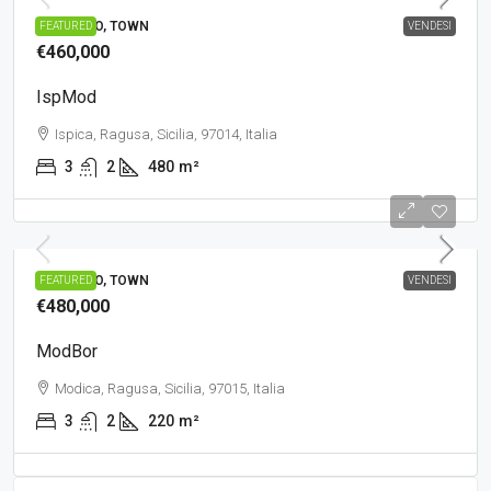
PRESTIGIO, TOWN
FEATURED
VENDESI
€460,000
IspMod
Ispica, Ragusa, Sicilia, 97014, Italia
3
2
480
m²
PRESTIGIO, TOWN
FEATURED
VENDESI
€480,000
ModBor
Modica, Ragusa, Sicilia, 97015, Italia
3
2
220
m²