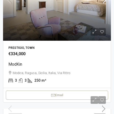
PRESTIGIO, TOWN
€334,000
ModKin
Modica, Ragusa, Sicilia, Italia, Via Ritiro
3
3
250
m²
Email