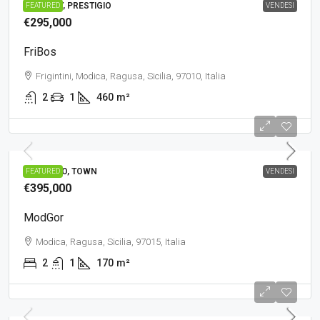
COUNTRY, PRESTIGIO
FEATURED
VENDESI
€295,000
FriBos
Frigintini, Modica, Ragusa, Sicilia, 97010, Italia
2
1
460
m²
PRESTIGIO, TOWN
FEATURED
VENDESI
€395,000
ModGor
Modica, Ragusa, Sicilia, 97015, Italia
2
1
170
m²