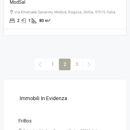
ModSal
Via Emanuele Savarino, Modica, Ragusa, Sicilia, 97015, Italia
2
1
80
m²
1
2
3
Immobili In Evidenza
€295,000
FriBos