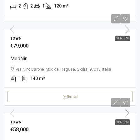
2
2
1
120
m²
TOWN
VENDESI
€79,000
ModNin
Via Nino Barone, Modica, Ragusa, Sicilia, 97015, Italia
1
140
m²
Email
TOWN
VENDESI
€58,000